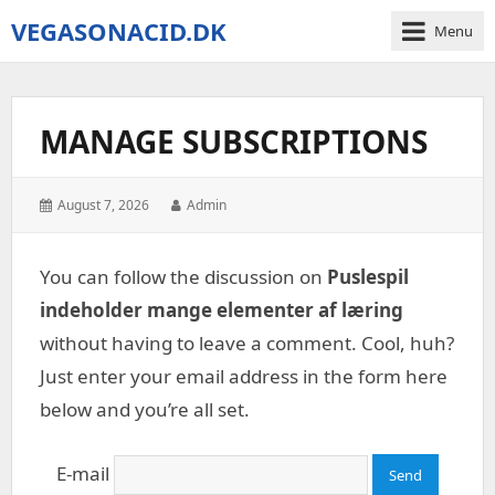
VEGASONACID.DK
Menu
Vegas
On
Acid
MANAGE SUBSCRIPTIONS
Posted
Author:
August 7, 2026
Admin
on:
You can follow the discussion on
Puslespil
indeholder mange elementer af læring
without having to leave a comment. Cool, huh?
Just enter your email address in the form here
below and you’re all set.
E-mail