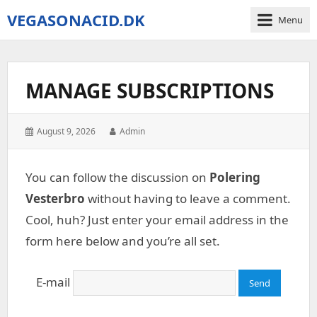
VEGASONACID.DK
Menu
Vegas
On
Acid
MANAGE SUBSCRIPTIONS
Posted
Author:
August 9, 2026
Admin
on:
You can follow the discussion on
Polering
Vesterbro
without having to leave a comment.
Cool, huh? Just enter your email address in the
form here below and you’re all set.
E-mail