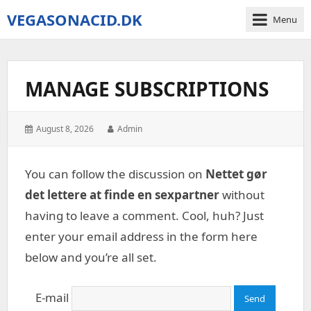
VEGASONACID.DK
Menu
Vegas
On
Acid
MANAGE SUBSCRIPTIONS
Posted
Author:
August 8, 2026
Admin
on:
You can follow the discussion on
Nettet gør
det lettere at finde en sexpartner
without
having to leave a comment. Cool, huh? Just
enter your email address in the form here
below and you’re all set.
E-mail