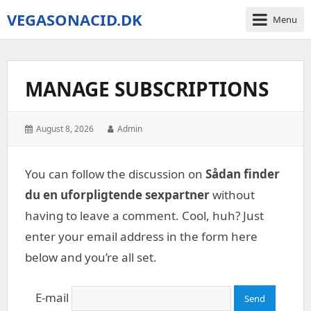
VEGASONACID.DK
Menu
Vegas
On
Acid
MANAGE SUBSCRIPTIONS
Posted
Author:
August 8, 2026
Admin
on:
You can follow the discussion on
Sådan finder
du en uforpligtende sexpartner
without
having to leave a comment. Cool, huh? Just
enter your email address in the form here
below and you’re all set.
E-mail