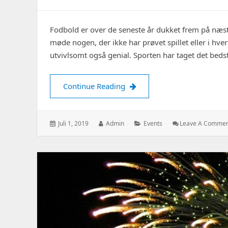
Fodbold er over de seneste år dukket frem på næst
møde nogen, der ikke har prøvet spillet eller i hve
utvivlsomt også genial. Sporten har taget det bed
Fodboldgolf er en sjov bland
Continue Reading
Posted
Author:
Categories:
Juli 1, 2019
Admin
Events
Leave A Comme
on: