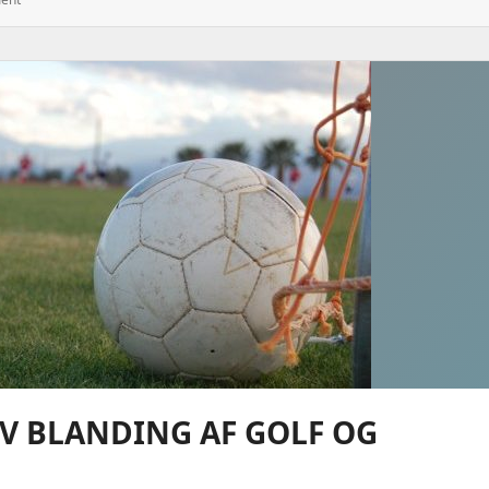
Ekstra
Lektiehjælp
I
Din
Eksamensperiode
Og
Sikr
Dig
Gode
Karakterer
V BLANDING AF GOLF OG