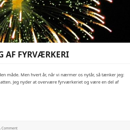
G AF FYRVÆRKERI
 den måde. Men hvert år, når vi nærmer os nytår, så tænker jeg:
tten. Jeg nyder at overvære fyrværkeriet og være en del af
rværkeri
: Sikkerhed
A Comment