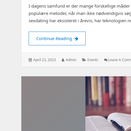
I dagens samfund er der mange forskellige måder a
populære metoder, når man ikke nødvendigvis søge
sexdating har eksisteret i årevis, har teknologien 
Sexdating vs traditionel dati
Continue Reading
Posted
Author:
Categories:
April 23, 2023
Admin
Events
Leave A Com
on: