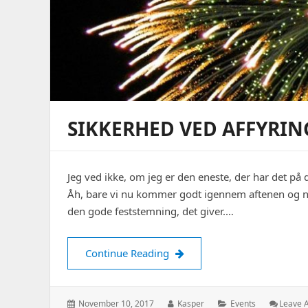
SIKKERHED VED AFFYRIN
Jeg ved ikke, om jeg er den eneste, der har det på
Åh, bare vi nu kommer godt igennem aftenen og na
den gode feststemning, det giver.…
Sikkerhed ved affyring af fy
Continue Reading
Posted
Author:
Categories:
November 10, 2017
Kasper
Events
Leave 