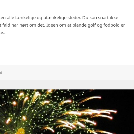
en alle tænkelige og utænkelige steder. Du kan snart ikke
rt fald har hørt om det. Ideen om at blande golf og fodbold er
ste…
ing af golf og fodbold
: Fodboldgolf
nt
Er
En
Sjov
Blanding
Af
Golf
Og
Fodbold