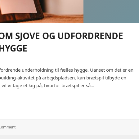
SOM SJOVE OG UDFORDRENDE
 HYGGE
dfordrende underholdning til fælles hygge. Uanset om det er en
uilding-aktivitet på arbejdspladsen, kan brætspil tilbyde en
il vi tage et kig på, hvorfor brætspil er så…
e og udfordrende aktiviteter til fælles hygge
: Brætspil
 Comment
Er
Perfekte