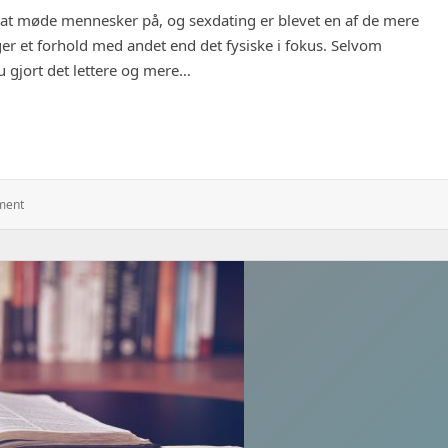
t møde mennesker på, og sexdating er blevet en af ​​de mere
r et forhold med andet end det fysiske i fokus. Selvom
nu gjort det lettere og mere…
ng: Hvad er forskellen?
: Sexdating
ment
Vs
Traditionel
Dating:
Hvad
Er
Forskellen?