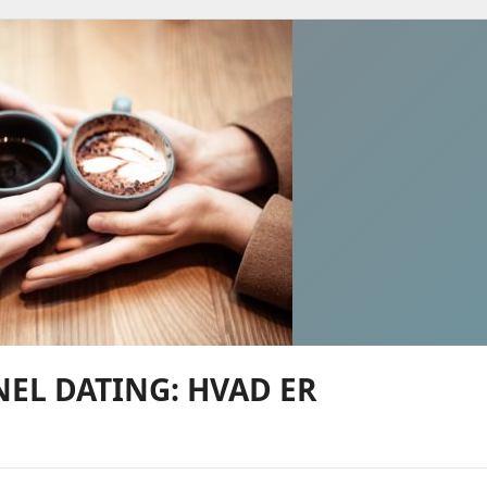
Som
Sjove
Og
Udfordrende
Aktiviteter
Til
Fælles
Hygge
NEL DATING: HVAD ER