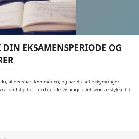
 I DIN EKSAMENSPERIODE OG
RER
d du, at der snart kommer en, og har du lidt bekymringer
ke har fulgt helt med i undervisningen det seneste stykke tid,
eksamensperiode og sikr dig gode karakterer
: Få
ent