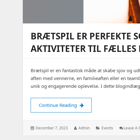
BRÆTSPIL ER PERFEKTE 
AKTIVITETER TIL FÆLLES
Brætspil er en fantastisk måde at skabe sjov og u
aften med vennerne, en familieaften eller en teamb
unik og engagerende oplevelse. I dette blogindlæg v
Brætspil er perfekte som sjov
Continue Reading
Posted
Author:
Categories:
December 7, 2023
Admin
Events
Leave A
on: