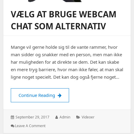
VÆLG AT BRUGE WEBCAM
CHAT SOM ALTERNATIV
Mange vil gerne holde sig til de vante rammer, hvor
man sidder og snakker med en person, men man ikke
har muligheden for at direkte se dem. Det kan skabe
en mere tryg barriere, hvor man ikke føler, at man skal
ligne noget specielt. Det kan dog også fjerne noget…
Vælg at bruge webcam chat som alter
Continue Reading
Posted
Author:
Categories:
September 29, 2017
Admin
Videoer
on:
: Vælg
Leave A Comment
At