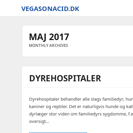
VEGASONACID.DK
Vegas
On
Acid
MAJ 2017
MONTHLY ARCHIVES
DYREHOSPITALER
Dyrehospitaler behandler alle slags familiedyr; hu
kaniner og reptiler. Det er naturligvis hunde og ka
dyrlæger stor viden om familiedyrs sygdomme, f.e
oversigt…