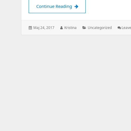
Dyrehospitaler
Continue Reading
Posted
Author:
Categories:
Maj 24, 2017
Kristina
Uncategorized
Leav
on: