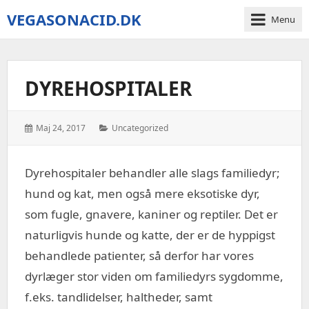
VEGASONACID.DK
Menu
Vegas
On
Acid
DYREHOSPITALER
Posted
Categories:
Maj 24, 2017
Uncategorized
on:
Dyrehospitaler behandler alle slags familiedyr;
hund og kat, men også mere eksotiske dyr,
som fugle, gnavere, kaniner og reptiler. Det er
naturligvis hunde og katte, der er de hyppigst
behandlede patienter, så derfor har vores
dyrlæger stor viden om familiedyrs sygdomme,
f.eks. tandlidelser, haltheder, samt