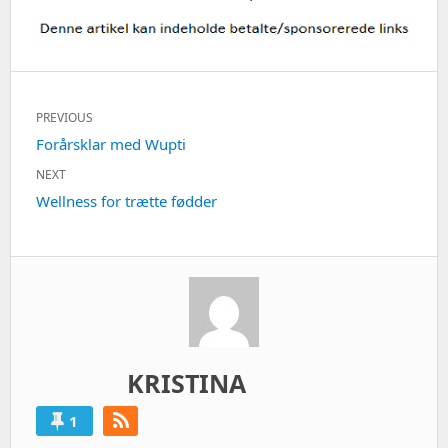
Indlægsnavigation
PREVIOUS
Previous
Forårsklar med Wupti
post:
NEXT
Next
Wellness for trætte fødder
post:
KRISTINA
1