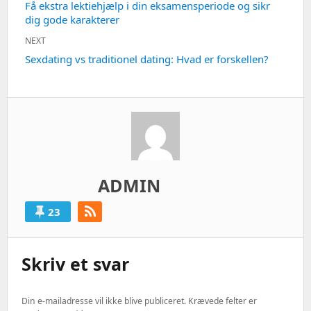
Previous
Få ekstra lektiehjælp i din eksamensperiode og sikr
dig gode karakterer
post:
NEXT
Next
Sexdating vs traditionel dating: Hvad er forskellen?
post:
ADMIN
23
Skriv et svar
Din e-mailadresse vil ikke blive publiceret.
Krævede felter er