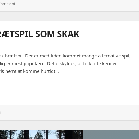
: Mange
 Comment
Sexdating
Sider
Tilbyder
Også
BRÆTSPIL SOM SKAK
Webcam
Sex,
Som
Giver
sk brætspil. Der er med tiden kommet mange alternative spil,
Mere
Spænding
dig er mest populære. Dette skyldes, at folk ofte kender
dsvis nemt at komme hurtigt…
som skak
: Spil
t
Et
Traditionelt
Brætspil
Som