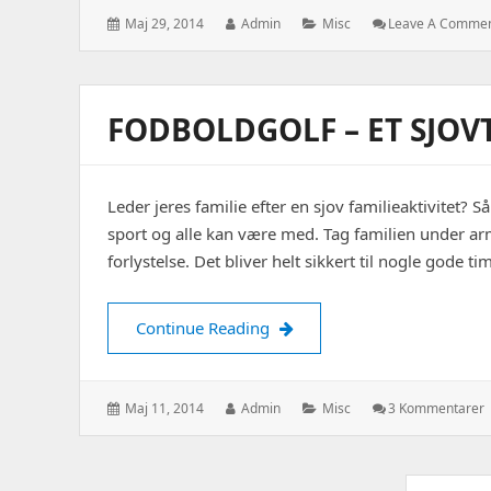
Posted
Author:
Categories:
Maj 29, 2014
Admin
Misc
Leave A Comme
on:
FODBOLDGOLF – ET SJOVT
Leder jeres familie efter en sjov familieaktivitet?
sport og alle kan være med. Tag familien under a
forlystelse. Det bliver helt sikkert til nogle gode ti
Fodboldgolf – et sjovt familie
Continue Reading
Posted
Author:
Categories:
T
Maj 11, 2014
Admin
Misc
3 Kommentarer
on:
F
–
E
Pagination
S