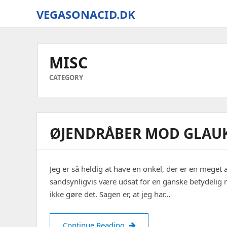
VEGASONACID.DK
Vegas
On
Acid
MISC
CATEGORY
ØJENDRÅBER MOD GLA
Jeg er så heldig at have en onkel, der er en meget
sandsynligvis være udsat for en ganske betydelig ri
ikke gøre det. Sagen er, at jeg har…
Øjendråber mod glaukom
Continue Reading