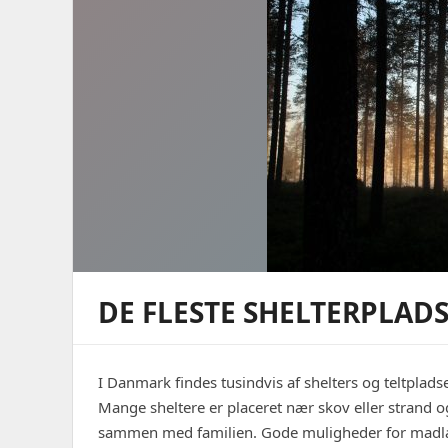
DE FLESTE SHELTERPLADS
I Danmark findes tusindvis af shelters og teltplads
Mange sheltere er placeret nær skov eller strand og
sammen med familien. Gode muligheder for madla