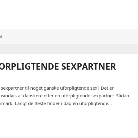
atis at benytte
: De
nt
Fleste
Shelterpladser
Er
Gratis
FORPLIGTENDE SEXPARTNER
At
Benytte
sexpartner til noget ganske uforpligtende sex? Det er
tusindvis af danskere efter en uforpligtende sexpartner. Sådan
mark. Langt de fleste finder i dag en uforpligtende…
ende sexpartner