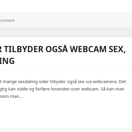
: Øjendråber
 Comment
Mod
Glaukom
 TILBYDER OGSÅ WEBCAM SEX,
ING
t mange sexdating sider tilbyder også sex via webcamera. Det
rigtig kan sidde og forføre hinanden over webcam. Så kan man
en, som man…
yder også webcam sex, som giver mere spænding