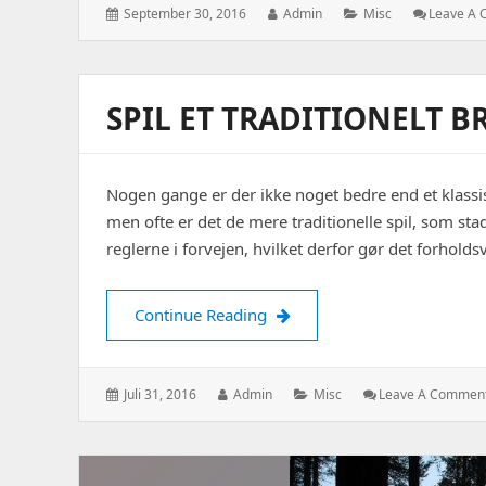
Posted
Author:
Categories:
September 30, 2016
Admin
Misc
Leave A
on:
SPIL ET TRADITIONELT 
Nogen gange er der ikke noget bedre end et klassi
men ofte er det de mere traditionelle spil, som sta
reglerne i forvejen, hvilket derfor gør det forhol
Spil et traditionelt brætspil 
Continue Reading
Posted
Author:
Categories:
Juli 31, 2016
Admin
Misc
Leave A Commen
on: