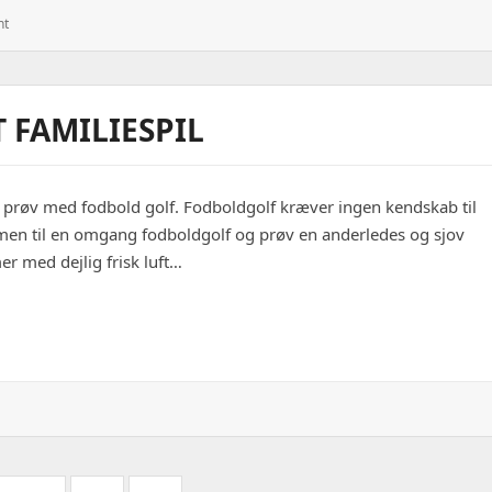
: Sådan
nt
Finder
Du
En
Uforpligtende
 FAMILIESPIL
Sexpartner
 Så prøv med fodbold golf. Fodboldgolf kræver ingen kendskab til
rmen til en omgang fodboldgolf og prøv en anderledes og sjov
mer med dejlig frisk luft…
spil
il
odboldgolf
t
jovt