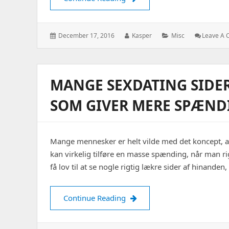
Posted
Author:
Categories:
December 17, 2016
Kasper
Misc
Leave A
on:
MANGE SEXDATING SIDER
SOM GIVER MERE SPÆND
Mange mennesker er helt vilde med det koncept, a
kan virkelig tilføre en masse spænding, når man 
få lov til at se nogle rigtig lækre sider af hinand
Mange sexdating sider tilb
Continue Reading