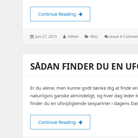
De fleste shelterpladser er gr
Continue Reading
Posted
Author:
Categories:
Juni 27, 2015
Admin
Misc
Leave A Comme
on:
SÅDAN FINDER DU EN U
Er du alene, men kunne godt tænke dig at finde en 
naturligvis ganske almindeligt, og hver dag leder 
finder du en uforpligtende sexpartner i dagens Dan
Sådan finder du en uforpligt
Continue Reading